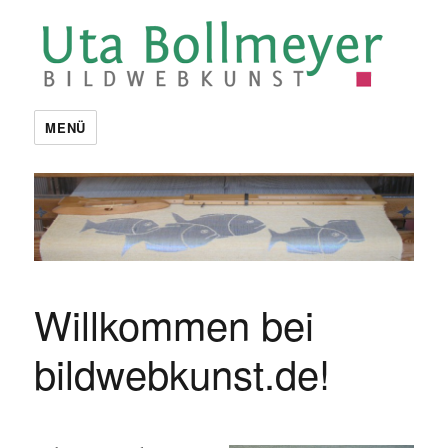
Uta Bollmeyer | bildwebkunst
MENÜ
Willkommen bei
bildwebkunst.de!