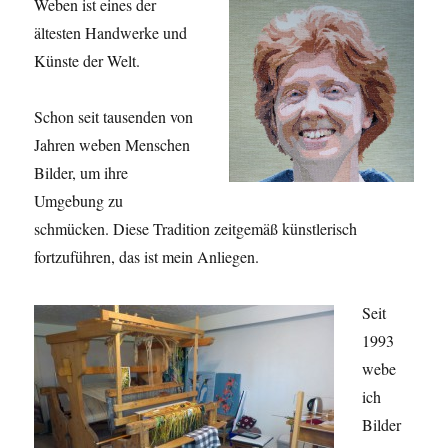
Weben ist eines der
ältesten Handwerke und
Künste der Welt.
Schon seit tausenden von
Jahren weben Menschen
Bilder, um ihre
Umgebung zu
schmücken. Diese Tradition zeitgemäß künstlerisch
fortzuführen, das ist mein Anliegen.
Seit
1993
webe
ich
Bilder