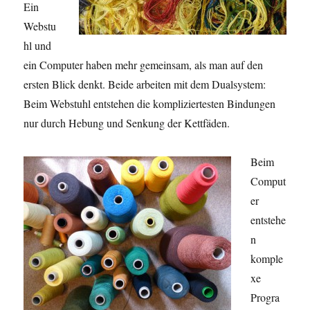
Ein
Webstu
hl und
ein Computer haben mehr gemeinsam, als man auf den
ersten Blick denkt. Beide arbeiten mit dem Dualsystem:
Beim Webstuhl entstehen die kompliziertesten Bindungen
nur durch Hebung und Senkung der Kettfäden.
Beim
Comput
er
entstehe
n
komple
xe
Progra